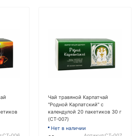
чай
Чай травяной Карпатчай
"Родной Карпатский" с
кетиков
календулой 20 пакетиков 30 г
(CT-007)
Нет в наличии
л:CT-006
Артикул:CT-007