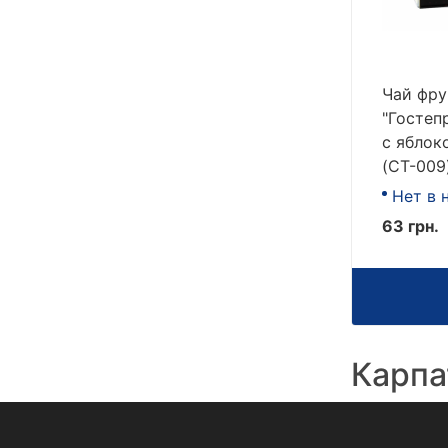
Чай фру
"Гостеп
с яблок
(CT-009
Нет в 
63 грн.
Карпа