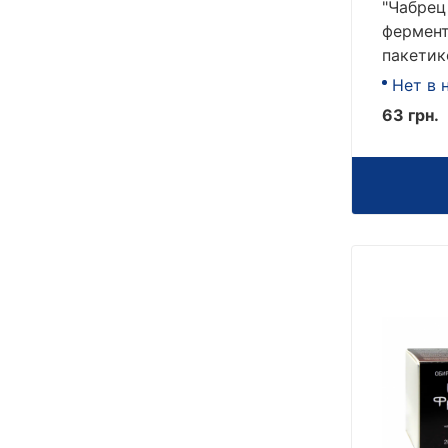
"Чабрец
фермен
пакетик
Нет в 
63 грн.