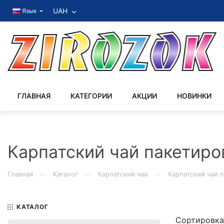
UAH
Язык
ГЛАВНАЯ
КАТЕГОРИИ
АКЦИИ
НОВИНКИ
Карпатский чай пакетир
Главная
Каталог
Карпатский чай
Карпатский чай 
—
—
—
КАТАЛОГ
Сортировка