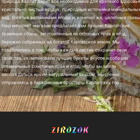
природа Карпат дарит все необходимое для крепкого здоровья
кристально чистый воздух, природные источники минеральны
вод, богатые витаминами ягоды и, конечно же, целебные травы
Наш интернет-магазин предлагает вам лучшие Карпатские
травяные сборы, заготовленные из отборных трав и ягод,
бережно собранных на богатой Карпатской земле. Мы
позаботились о том, чтобы каждый листик сохранил свои
свойства, скомпоновали лучшие букеты вкусов и собрали
оптимальные сочетания трав и ягод, чтобы вы могли
наслаждаться ярким натуральным вкусом, мысленно
отправляясь в бесконечные просторы Карпатских гор.