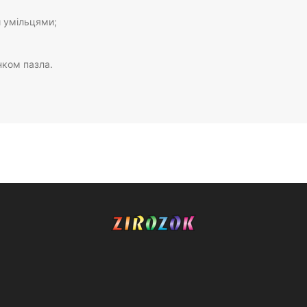
 умільцями;
нком пазла.