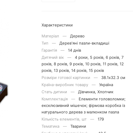
Характеристики
Матерiал —
Дерево
Тип —
Дерев'яні пазли-вкладиші
Гарантія —
14 днів
Дитячий вік —
4 роки, 5 років, 6 років, 7
років, 8 років, 9 років, 10 років, 11 років, 12
років, 13 років, 14 років, 15 років
Розміри готової картинки —
38.1х32.3 см
Країна-виробник товару —
Україна
Стать дитини —
Дівчинка, Хлопчик
Комплектація —
Елементи головоломки;
ексклюзивний мішечок; фірмова коробка із
натурального дерева з малюнком пазла
Кількість елементів, шт —
179
Тематика —
Тварини