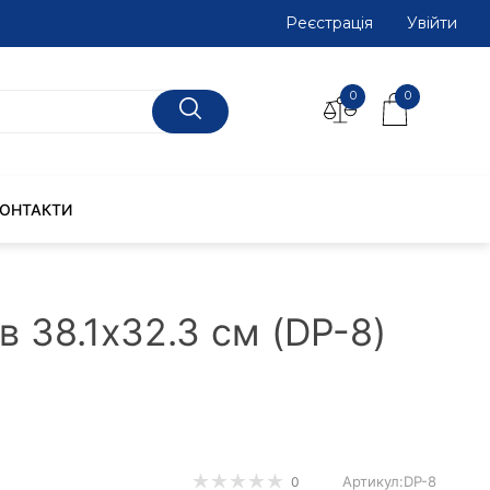
Реєстрація
Увiйти
0
0
КОНТАКТИ
в 38.1х32.3 см (DP-8)
Артикул:DP-8
0