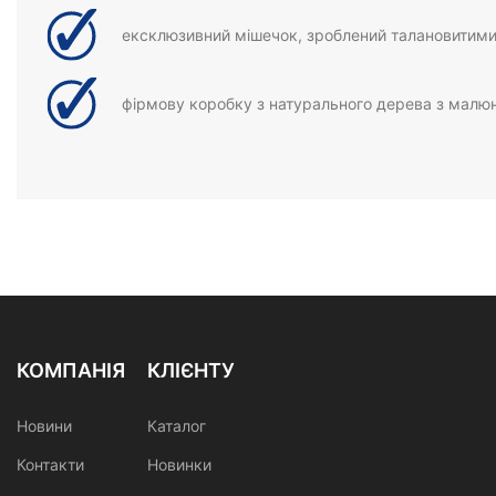
ексклюзивний мішечок, зроблений талановитими
фірмову коробку з натурального дерева з малю
КОМПАНІЯ
КЛІЄНТУ
Новини
Каталог
Контакти
Новинки