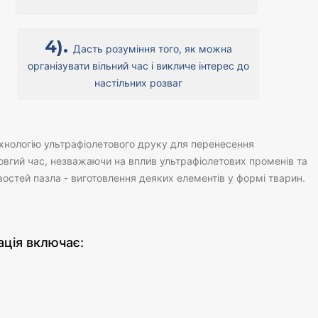
4).
Дасть розуміння того, як можна
організувати вільний час і викличе інтерес до
настільних розваг
ехнологію ультрафіолетового друку для перенесення
овгий час, незважаючи на вплив ультрафіолетових променів та
остей пазла - виготовлення деяких елементів у формі тварин.
ція включає: