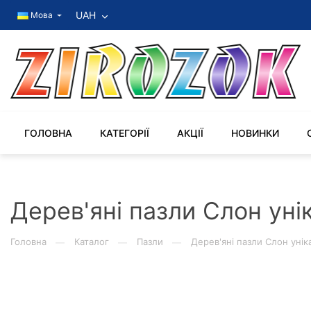
UAH
Мова
ГОЛОВНА
КАТЕГОРІЇ
АКЦІЇ
НОВИНКИ
Дерев'яні пазли Слон уні
Головна
Каталог
Пазли
Дерев'яні пазли Слон унік
—
—
—