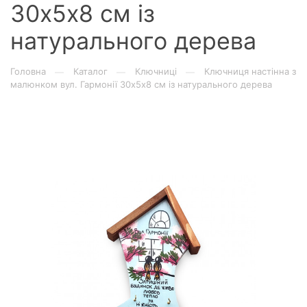
30х5х8 см із
натурального дерева
Головна
Каталог
Ключниці
Ключниця настінна з
—
—
—
малюнком вул. Гармонії 30х5х8 см із натурального дерева