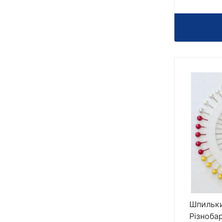
Шпильки
Різноба