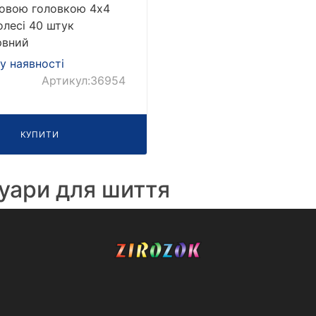
овою головкою 4х4
олесі 40 штук
рвний
у наявності
Артикул:36954
КУПИТИ
уари для шиття