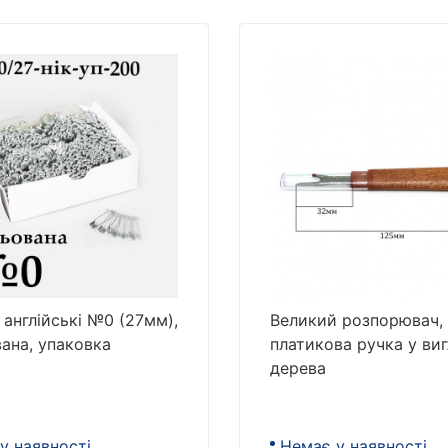
 англійські №0 (27мм),
Великий розпорювач,
вана, упаковка
платикова ручка у виг
дерева
у наявності
Немає у наявності