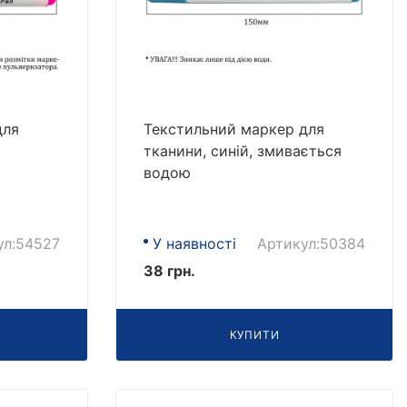
для
Текстильний маркер для
тканини, синій, змивається
водою
ул:54527
У наявності
Артикул:50384
38 грн.
КУПИТИ