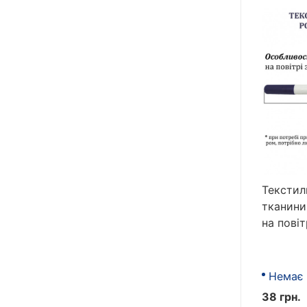
Текстил
тканини
на повіт
Немає 
38 грн.