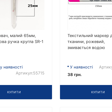
вач, малий 65мм,
Текстильний маркер 
ова ручка кругла SR-1
тканини, рожевий,
змивається водою
у наявності
У наявності
Артик
Артикул:55715
38 грн.
КУПИТИ
КУПИТИ