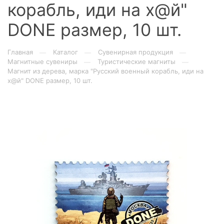
корабль, иди на х@й"
DONE размер, 10 шт.
Главная
Каталог
Сувенирная продукция
—
—
—
Магнитные сувениры
Туристические магниты
—
—
Магнит из дерева, марка "Русский военный корабль, иди на
х@й" DONE размер, 10 шт.